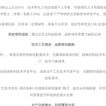
级职称以上占比65%，技术带头人包括省级千人专家、市级领军人才和国际
市院士（专家）创新工作站，以及多个产学研联合实验室等研发平台，形
及检测仪器，并具有一定稀缺性，具备方法开发、稳定性研究及CMC全流
药政管控成效：
通过近百次药政检查，始终保持零重大缺陷记录。
技术工艺精进，创新驱动赋能
明专利），掌握全密闭智能化配液技术、无菌灌装精准控制、残氧控制技术等
订，技术力量雄厚。
杂固体制剂技术开发平台、高效冻干工艺技术开发平台、无菌制剂国际化
链条需求。
工艺技术改良+新药创制+生物医药研发服务”模式，提供从药物探索、药
对质量提升和创新的源头支撑。
全产业链整合，剂型覆盖全面